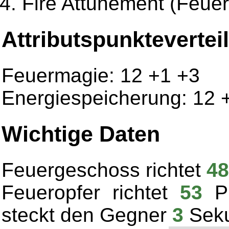
Fire Attunement (Feue
Attributspunktevertei
Feuermagie: 12 +1 +3
Energiespeicherung: 12 
Wichtige Daten
Feuergeschoss richtet
4
Feueropfer richtet
53
Pu
steckt den Gegner
3
Seku