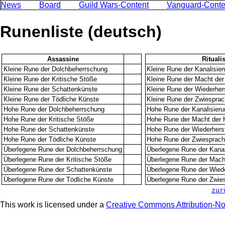
News
Board
Guild Wars-Content
Vanguard-Conte
Runenliste (deutsch)
Assassine
Ritualis
Kleine Rune der Dolchbeherrschung
Kleine Rune der Kanalisie
Kleine Rune der Kritische Stöße
Kleine Rune der Macht der
Kleine Rune der Schattenkünste
Kleine Rune der Wiederher
Kleine Rune der Tödliche Künste
Kleine Rune der Zwiespra
Hohe Rune der Dolchbeherrschung
Hohe Rune der Kanalisier
Hohe Rune der Kritische Stöße
Hohe Rune der Macht der 
Hohe Rune der Schattenkünste
Hohe Rune der Wiederhers
Hohe Rune der Tödliche Künste
Hohe Rune der Zwiesprac
Überlegene Rune der Dolchbeherrschung
Überlegene Rune der Kana
Überlegene Rune der Kritische Stöße
Überlegene Rune der Macht
Überlegene Rune der Schattenkünste
Überlegene Rune der Wied
Überlegene Rune der Tödliche Künste
Überlegene Rune der Zwie
zur
This work is licensed under a
Creative Commons Attribution-N