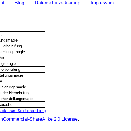
nt
Blog
Datenschutzerklärung
Impressum
t
rungsmagie
 Herbeirufung
stellungsmagie
che
ungsmagie
Herbeirufung
tellungsmagie
he
lisierungsmagie
 der Herbeirufung
erherstellungsmagie
sprache
ück zum Seitenanfang
onCommercial-ShareAlike 2.0 License
.